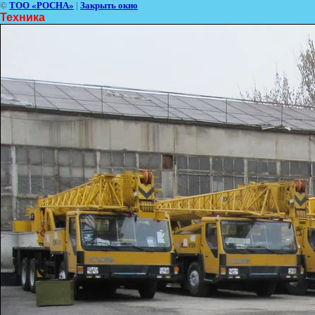
©
ТОО «РОСНА»
|
Закрыть окно
Техника